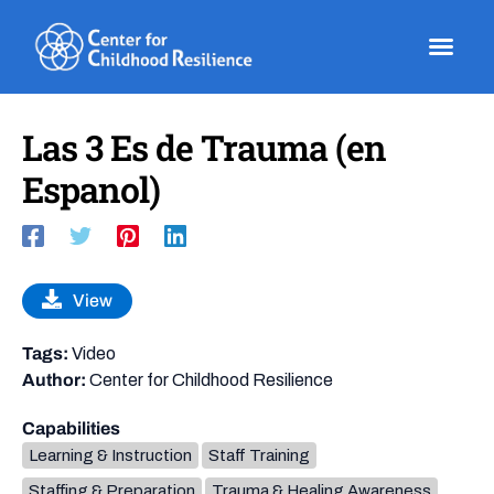
Skip
to
content
Las 3 Es de Trauma (en
Espanol)
View
Tags:
Video
Author:
Center for Childhood Resilience
Capabilities
Learning & Instruction
Staff Training
Staffing & Preparation
Trauma & Healing Awareness